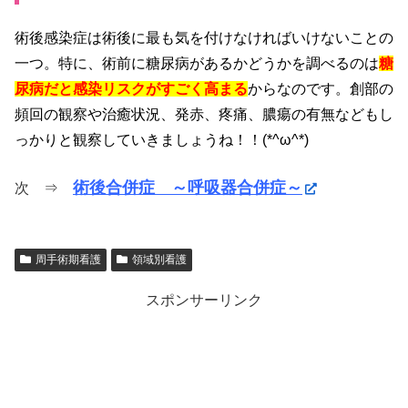
術後感染症は術後に最も気を付けなければいけないことの
一つ。特に、
術前に糖尿病があるかどうかを調べるのは
糖
尿病だと感染リスクがすごく高まる
からなのです。
創部の
頻回の観察や治癒状況、発赤、疼痛、膿瘍の有無なども
し
っかりと観察していきましょうね！！(*^ω^*)
術後合併症 ～呼吸器合併症～
次 ⇒
周手術期看護
領域別看護
スポンサーリンク