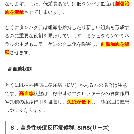
なります。
また、低栄養あるいは低タンパク血症は
創傷治
癒を遅延
させてしまいます。
とくにタンパク質は組織を維持したり新しい組織を形成す
るのに重要な役割を果たしています。
またビタミンやミネ
ラルの不足もコラーゲンの合成化を障害し、
創傷治癒を遅
延
させます。
高血糖状態
とくに既往や持病に糖尿病（DM）がある方の場合は注意
です。
高血糖
状態は、好中球やマクロファージの食菌作用
や異物の認識作用を阻害し、
免疫が低下
し、感染症に罹患
しやすくなります。
８．全身性炎症反応症候群: SIRS(サーズ)