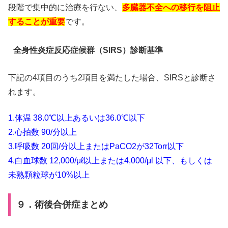
段階で集中的に治療を行ない、
多臓器不全への移行を阻止
することが重要
です。
全身性炎症反応症候群（SIRS）診断基準
下記の4項目のうち2項目を満たした場合、SIRSと診断さ
れます。
1.体温 38.0℃以上あるいは36.0℃以下
2.心拍数 90/分以上
3.呼吸数 20回/分以上またはPaCO2が32Torr以下
4.白血球数 12,000/μℓ以上または4,000/μl 以下、もしくは
未熟顆粒球が10%以上
９．術後合併症まとめ