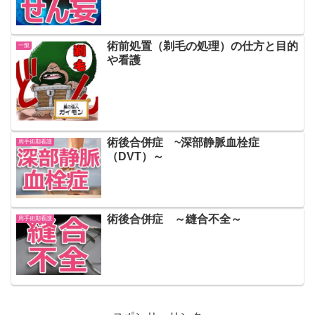
術前処置（剃毛の処理）の仕方と目的
一般
や看護
術後合併症 ~深部静脈血栓症
周手術期看護
（DVT）～
術後合併症 ～縫合不全～
周手術期看護