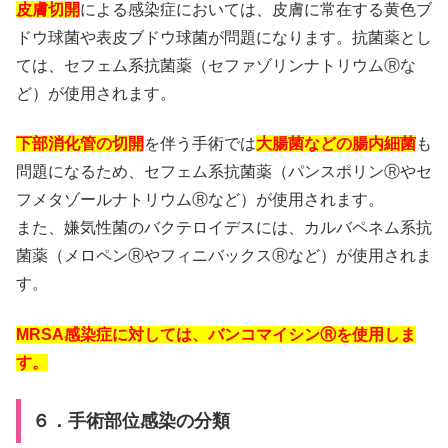
皮膚切開
による感染症においては、皮膚に常在する黄色ブ
ドウ球菌や表皮ブドウ球菌が問題になります。抗菌薬とし
ては、セフェム系抗菌薬（セファゾリンナトリウムⓇな
ど）が使用されます。
下部消化管の切開
を伴う手術では
大腸菌などの腸内細菌
も
問題になるため、セフェム系抗菌薬（パンスポリンⓇやセ
フメタゾールナトリウムⓇなど）が使用されます。
また、嫌気性菌のバクテロイデスには、カルバペネム系抗
菌薬（メロペンⓇやフィニバックスⓇなど）が使用されま
す。
MRSA感染症に対しては、バンコマイシンⓇを使用しま
す。
６．手術部位感染の分類