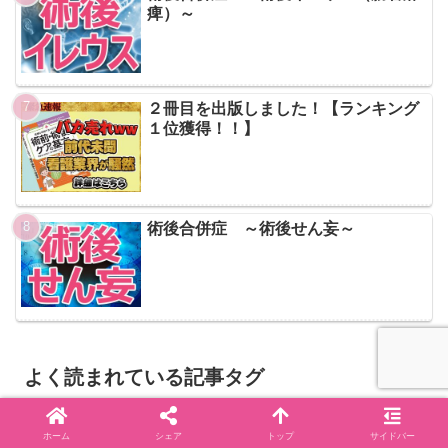
痺）～
２冊目を出版しました！【ランキング
１位獲得！！】
術後合併症 ～術後せん妄～
よく読まれている記事タグ
医療情報
アンケート
したしきなかに
ホーム
シェア
トップ
サイドバー