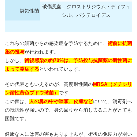
破傷風菌、クロストリジウム・ディフィ
嫌気性菌
シル、バクテロイデス
これらの細菌からの感染症を予防するために、
術前に抗菌
薬の投与
が行われます。
しかし、
術後感染の約70%は、予防投与抗菌薬の耐性菌に
よって発症する
といわれています。
その代表ともいえるのが、高度耐性菌の
MRSA（メチシリ
ン耐性黄色ブドウ球菌）
です。
この菌は、
人の鼻の中や咽頭、皮膚など
にいて、消毒剤へ
の抵抗性が強いので、身の回りから消し去ることがとても
困難です。
健康な人には何の害もありませんが、術後の免疫力が弱い