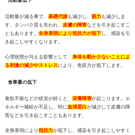
活動量低下
活動量が減る事で、
基礎代謝
も減少し、
筋力
も減少しま
す。
タンパク質も失われ、
皮膚の障害
などを引き起こすこ
ともあります。
全身衰弱により抵抗力が低下
し、感染を引
き起こしやすくなります。
心理状態が与える影響として、
身体を動かさないことによ
る刺激の減少やストレス
により、免疫力が低下します。
食事量の低下
食欲不振などの状況が続くと、
栄養障害
が起こります。
エ
ネルギー補給が不足し、特に
血清蛋白
が減少して皮膚の障
害などを引き起こすこともあります。
全身衰弱により
抵抗力
が低下し、感染を引き起こしやすく