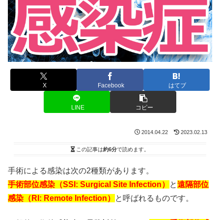
X
Facebook
はてブ
LINE
コピー
2014.04.22
2023.02.13
この記事は
約6分
で読めます。
手術による感染は次の2種類があります。
手術部位感染（SSI: Surgical Site Infection）
と
遠隔部位
感染（RI: Remote Infection）
と呼ばれるものです。