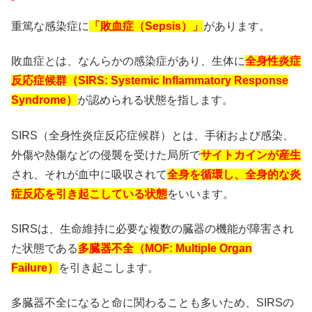
重篤な感染症に
「敗血症（Sepsis）」
があります。
敗血症とは、なんらかの感染症があり、生体に
全身性炎症
反応症候群（SIRS: Systemic Inflammatory Response
Syndrome）
が認められる状態を指します。
SIRS（全身性炎症反応症候群）とは、手術および感染、
外傷や熱傷などの侵襲を受けた局所で
サイトカインが産生
され、それが血中に吸収されて
全身を循環し、全身的な炎
症反応を引き起こしている状態
をいいます。
SIRSは、生命維持に必要な複数の臓器の機能が障害され
た状態である
多臓器不全（MOF: Multiple Organ
Failure）
を引き起こします。
多臓器不全になると命に関わることも多いため、SIRSの