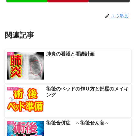
ユウ塾長
関連記事
肺炎の看護と看護計画
一般
術後のベッドの作り方と部屋のメイキ
事前学習
ング
術後合併症 ～術後せん妄～
一般