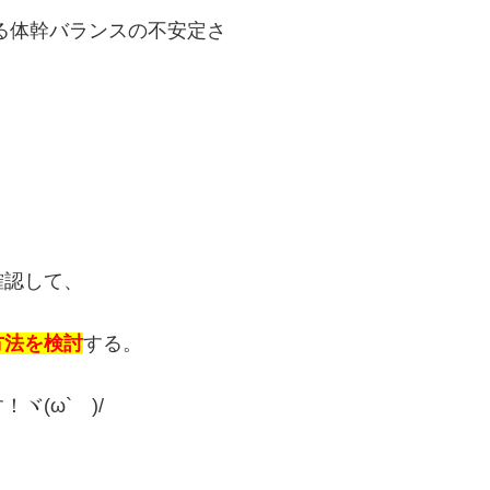
る体幹バランスの不安定さ
確認して、
方法を検討
する。
(ω` )/