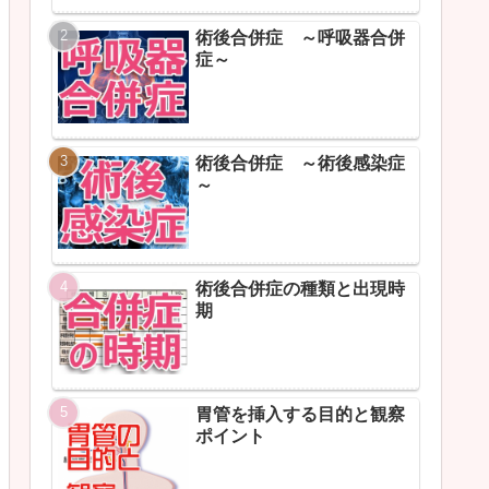
術後合併症 ～呼吸器合併
症～
術後合併症 ～術後感染症
～
術後合併症の種類と出現時
期
胃管を挿入する目的と観察
ポイント