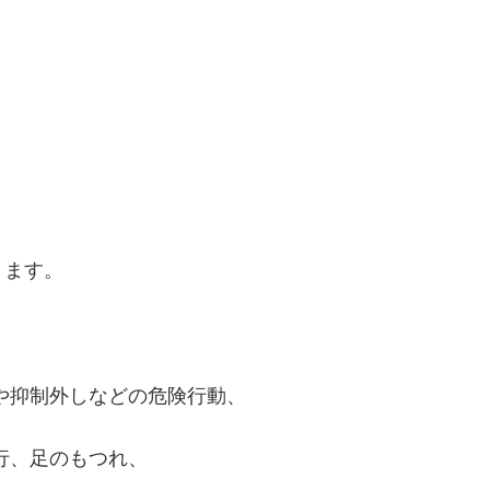
ります。
、
や抑制外しなどの危険行動、
行、足のもつれ、