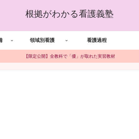
根拠がわかる看護義塾
備
領域別看護
看護過程
【限定公開】全教科で「優」が取れた実習教材