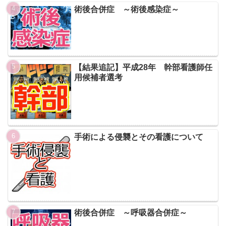
術後合併症 ～術後感染症～
【結果追記】平成28年 幹部看護師任
用候補者選考
手術による侵襲とその看護について
術後合併症 ～呼吸器合併症～