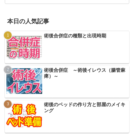
本日の人気記事
術後合併症の種類と出現時期
術後合併症 ～術後イレウス（腸管麻
痺）～
術後のベッドの作り方と部屋のメイキ
ング