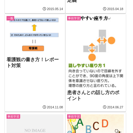
定義
2015.05.14
2015.04.18
一般
事前学習
看護観の書き方！レポー
ト対策
患者さんとの話し方のポ
イント
2014.11.08
2014.06.27
事前学習
事前学習