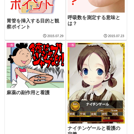
呼吸数を測定する意味と
胃管を挿入する目的と観
は？
察ポイント
2015.07.29
2015.07.23
一般
一般
麻薬の副作用と看護
ナイチンゲールと看護の