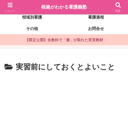
看護記録の書き方
実習前の準備
根拠がわかる看護義塾
メニュー
検索
領域別看護
看護過程
その他
お問合せ
【限定公開】全教科で「優」が取れた実習教材
実習前にしておくとよいこと