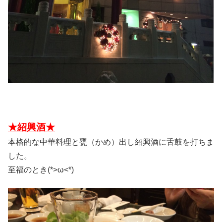
★紹興酒★
本格的な中華料理と甕（かめ）出し紹興酒に舌鼓を打ちま
した。
至福のとき(*>ω<*)