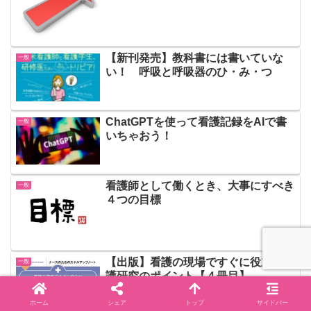
【新刊発売】教科書には書いていな
一般
い！ 呼吸と呼吸器のひ・み・つ
ChatGPTを使って看護記録をAIで書
一般
いちゃおう！
看護師として働くとき、大事にすべき
一般
４つの目標
【出版】看護の現場ですぐに役立つ看
一般
護研究のポイント【４冊目】
ホーム
シェア
トップ
サイドバー