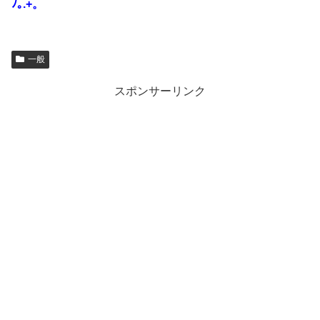
ﾉ｡.+。
一般
スポンサーリンク