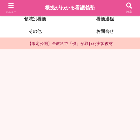
看護記録の書き方
実習前の準備
根拠がわかる看護義塾
メニュー
検索
領域別看護
看護過程
その他
お問合せ
【限定公開】全教科で「優」が取れた実習教材