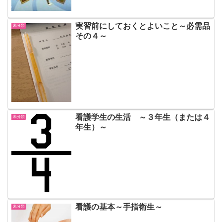
実習前にしておくとよいこと～必需品
未分類
その４～
看護学生の生活 ～３年生（または４
未分類
年生）～
看護の基本～手指衛生～
未分類