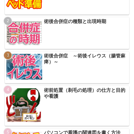
術後合併症の種類と出現時期
術後合併症 ～術後イレウス（腸管麻
痺）～
術前処置（剃毛の処理）の仕方と目的
や看護
パソコンで看護の関連図を書く方法