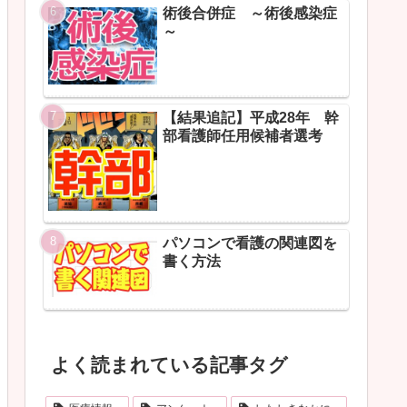
術後合併症 ～術後感染症
～
【結果追記】平成28年 幹
部看護師任用候補者選考
パソコンで看護の関連図を
書く方法
よく読まれている記事タグ