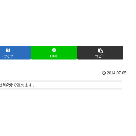
はてブ
LINE
コピー
2014.07.05
は
約2分
で読めます。
き