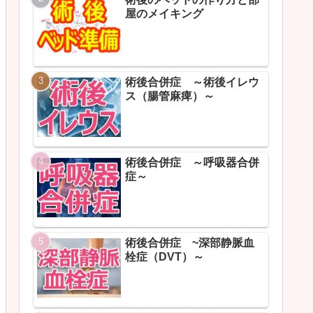
屋のメイキング
術後合併症 ～術後イレウ
ス（腸管麻痺）～
術後合併症 ～呼吸器合併
症～
術後合併症 ~深部静脈血
栓症（DVT）～