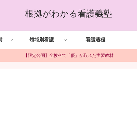
根拠がわかる看護義塾
備
領域別看護
看護過程
【限定公開】全教科で「優」が取れた実習教材